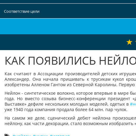
Соответствие цели
КАК ПОЯВИЛИСЬ НЕЙЛ
Как считают в Ассоциации производителей детских игрушек
Александер. Она начала пришивать к трусикам кукол кр
изобретены Алленом Гантом из Северной Каролины. Первую п
Нейлон - синтетическое волокно, которое впервые в мире б
года. Но вместо созыва бизнесс-конференции президент 
Выставке» дефиле нескольких молодых моделей, одетых в
н
уже 1940 года компания продала более 64 млн. пар чулок.
На самом же деле, сценический дебют нейлона произошел 
нейлону, как части декорации, стало возможным изобразить 