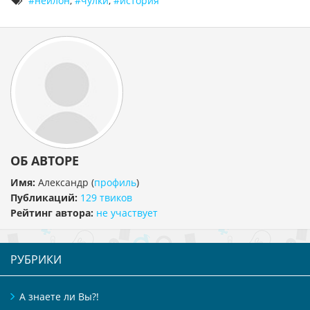
нейлон
,
чулки
,
история
ОБ АВТОРЕ
Имя:
Александр
(
профиль
)
Публикаций:
129 твиков
Рейтинг автора:
не участвует
РУБРИКИ
А знаете ли Вы?!