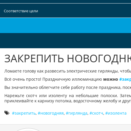
Соответствие цели
ЗАКРЕПИТЬ НОВОГОДН
Ломаете голову как развесить электрические гирлянды, чтобы
Всё очень просто! Праздничную иллюминацию
можно
зак
Вы значительно облегчите себе работу после праздника, поск
Нарежьте скотч или изоленту на небольшие полоски. Зате
приклеивайте к карнизу потолка, водосточному желобу и дру
закрепить
,
новогодняя
,
гирлянда
,
скотч
,
изолента