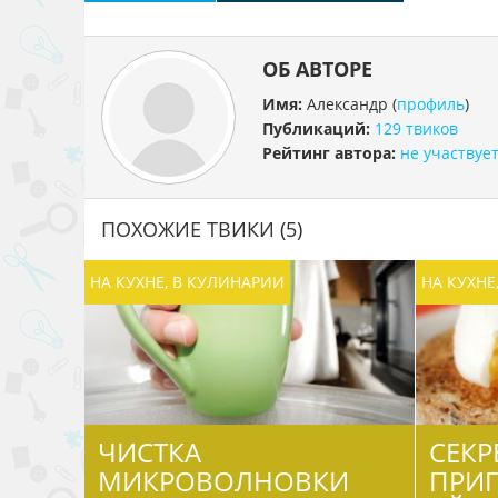
ОБ АВТОРЕ
Имя:
Александр
(
профиль
)
Публикаций:
129 твиков
Рейтинг автора:
не участвуе
ПОХОЖИЕ ТВИКИ (5)
НА КУХНЕ, В КУЛИНАРИИ
НА КУХНЕ
ЧИСТКА
СЕКР
МИКРОВОЛНОВКИ
ПРИ