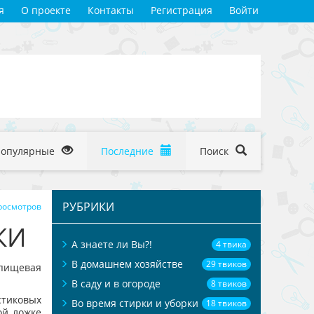
я
О проекте
Контакты
Регистрация
Войти
Популярные
Последние
Поиск
РУБРИКИ
росмотров
КИ
А знаете ли Вы?!
4 твика
В домашнем хозяйстве
29 твиков
 пищевая
В саду и в огороде
8 твиков
тиковых
Во время стирки и уборки
18 твиков
ой ложке