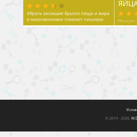
ЯЙЦ
Убрать засохшие брызги пищи и жира
в микроволновке поможет пищевая
Прежде ч
сода и лимонный сок
в воду, 
половин
тщатель
Услов
© 2014 - 2026,
W.