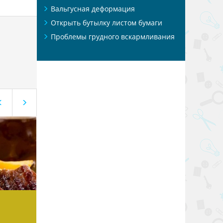
Вальгусная деформация
Открыть бутылку листом бумаги
Проблемы грудного вскармливания