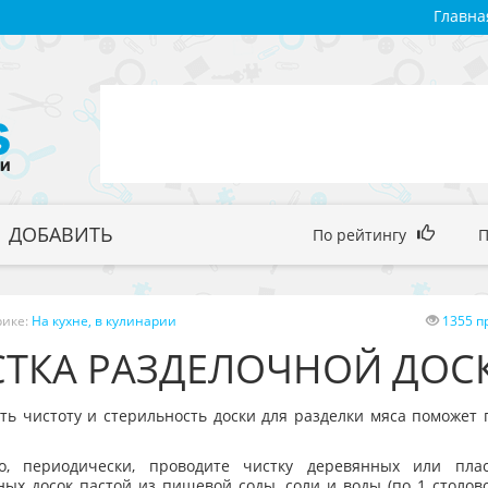
Главна
ДОБАВИТЬ
По рейтингу
рике:
На кухне, в кулинарии
1355 п
СТКА РАЗДЕЛОЧНОЙ ДОС
ть чистоту и стерильность доски для разделки мяса поможет
о, периодически, проводите чистку деревянных или плас
ных досок пастой из пищевой соды, соли и воды (по 1 столов