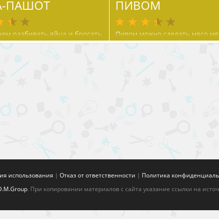
А-ПАШОТ
ПИВОМ
ем разбивать яйца и бросать
Пивом можно сделать мясо мяг
нужно всыпать туда около
также придать ему дополнит
ы чайной ложки соли и
вкусовых качеств
но размешать
ия использования
|
Отказ от ответственности
|
Политика конфиденциаль
D.M.Group
. При копировании материалов с сайта указание ссылки на исто