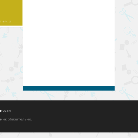
че, а
ельных
ности
чник обязательно.