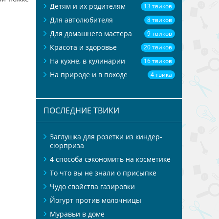
Детям и их родителям
13 твиков
Для автолюбителя
8 твиков
Для домашнего мастера
9 твиков
Красота и здоровье
20 твиков
На кухне, в кулинарии
16 твиков
На природе и в походе
4 твика
ПОСЛЕДНИЕ ТВИКИ
Заглушка для розетки из киндер-
сюрприза
4 способа сэкономить на косметике
То что вы не знали о присыпке
Чудо свойства газировки
Йогурт против молочницы
Муравьи в доме