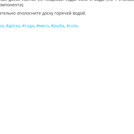
омпонента).
тельно ополосните доску горячей водой.
ка
,
доска
,
сода
,
мясо
,
рыба
,
соль